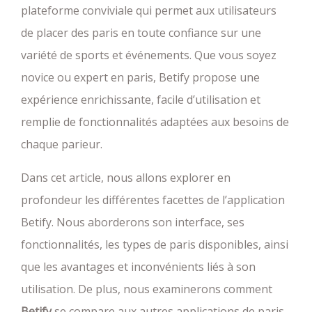
plateforme conviviale qui permet aux utilisateurs
de placer des paris en toute confiance sur une
variété de sports et événements. Que vous soyez
novice ou expert en paris, Betify propose une
expérience enrichissante, facile d’utilisation et
remplie de fonctionnalités adaptées aux besoins de
chaque parieur.
Dans cet article, nous allons explorer en
profondeur les différentes facettes de l’application
Betify. Nous aborderons son interface, ses
fonctionnalités, les types de paris disponibles, ainsi
que les avantages et inconvénients liés à son
utilisation. De plus, nous examinerons comment
Betify
se compare aux autres applications de paris