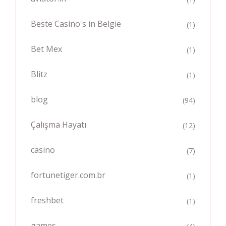
Beste Casino's in België
(1)
Bet Mex
(1)
Blitz
(1)
blog
(94)
Çalışma Hayatı
(12)
casino
(7)
fortunetiger.com.br
(1)
freshbet
(1)
games