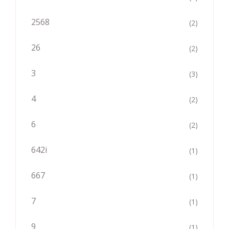
2568
(2)
26
(2)
3
(3)
4
(2)
6
(2)
642i
(1)
667
(1)
7
(1)
9
(1)