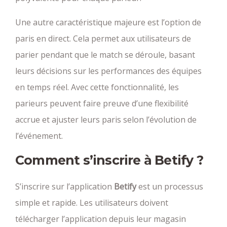
Une autre caractéristique majeure est l’option de
paris en direct. Cela permet aux utilisateurs de
parier pendant que le match se déroule, basant
leurs décisions sur les performances des équipes
en temps réel. Avec cette fonctionnalité, les
parieurs peuvent faire preuve d’une flexibilité
accrue et ajuster leurs paris selon l’évolution de
l’événement.
Comment s’inscrire à Betify ?
S’inscrire sur l’application
Betify
est un processus
simple et rapide. Les utilisateurs doivent
télécharger l’application depuis leur magasin