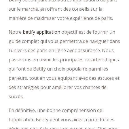
sur le marché, en offrant des conseils sur la
manière de maximiser votre expérience de paris.
Notre
betify application
objectif est de fournir un
guide complet qui vous permettra de naviguer dans
l’univers des paris en ligne avec assurance. Nous
passerons en revue les principales caractéristiques
qui font de Betify un choix populaire parmi les
parieurs, tout en vous equipant avec des astuces et
des stratégies pour améliorer vos chances de
succès.
En définitive, une bonne compréhension de
l’application Betify peut vous aider à prendre des
décisions plus éclairées lors de vos paris. Que vous