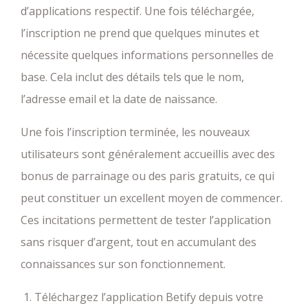
d’applications respectif. Une fois téléchargée,
l’inscription ne prend que quelques minutes et
nécessite quelques informations personnelles de
base. Cela inclut des détails tels que le nom,
l’adresse email et la date de naissance.
Une fois l’inscription terminée, les nouveaux
utilisateurs sont généralement accueillis avec des
bonus de parrainage ou des paris gratuits, ce qui
peut constituer un excellent moyen de commencer.
Ces incitations permettent de tester l’application
sans risquer d’argent, tout en accumulant des
connaissances sur son fonctionnement.
Téléchargez l’application Betify depuis votre