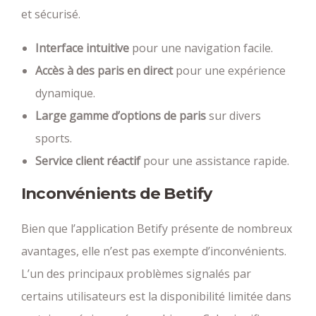
et sécurisé.
Interface intuitive
pour une navigation facile.
Accès à des paris en direct
pour une expérience
dynamique.
Large gamme d’options de paris
sur divers
sports.
Service client réactif
pour une assistance rapide.
Inconvénients de Betify
Bien que l’application Betify présente de nombreux
avantages, elle n’est pas exempte d’inconvénients.
L’un des principaux problèmes signalés par
certains utilisateurs est la disponibilité limitée dans