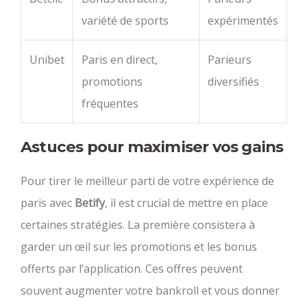
variété de sports
expérimentés
Unibet
Paris en direct,
Parieurs
promotions
diversifiés
fréquentes
Astuces pour maximiser vos gains
Pour tirer le meilleur parti de votre expérience de
paris avec
Betify
, il est crucial de mettre en place
certaines stratégies. La première consistera à
garder un œil sur les promotions et les bonus
offerts par l’application. Ces offres peuvent
souvent augmenter votre bankroll et vous donner