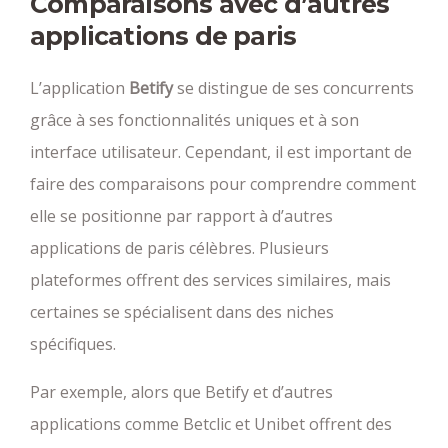
Comparaisons avec d’autres
applications de paris
L’application
Betify
se distingue de ses concurrents
grâce à ses fonctionnalités uniques et à son
interface utilisateur. Cependant, il est important de
faire des comparaisons pour comprendre comment
elle se positionne par rapport à d’autres
applications de paris célèbres. Plusieurs
plateformes offrent des services similaires, mais
certaines se spécialisent dans des niches
spécifiques.
Par exemple, alors que Betify et d’autres
applications comme Betclic et Unibet offrent des