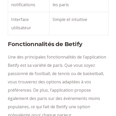
notifications
les paris
Interface
Simple et intuitive
utilisateur
Fonctionnalités de Betify
Une des principales fonctionnalités de l’application
Betify est sa variété de paris. Que vous soyez
passionné de football, de tennis ou de basketball,
vous trouverez des options adaptées à vos
préférences. De plus, l’application propose
également des paris sur des événements moins
populaires, ce qui fait de Betify une option
polyvalente pour chaque parieur.