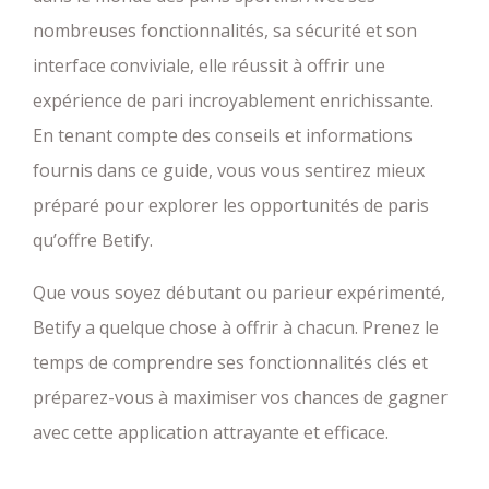
nombreuses fonctionnalités, sa sécurité et son
interface conviviale, elle réussit à offrir une
expérience de pari incroyablement enrichissante.
En tenant compte des conseils et informations
fournis dans ce guide, vous vous sentirez mieux
préparé pour explorer les opportunités de paris
qu’offre Betify.
Que vous soyez débutant ou parieur expérimenté,
Betify a quelque chose à offrir à chacun. Prenez le
temps de comprendre ses fonctionnalités clés et
préparez-vous à maximiser vos chances de gagner
avec cette application attrayante et efficace.