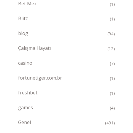
Bet Mex
(1)
Blitz
(1)
blog
(94)
Çalışma Hayatı
(12)
casino
(7)
fortunetiger.com.br
(1)
freshbet
(1)
games
(4)
Genel
(491)