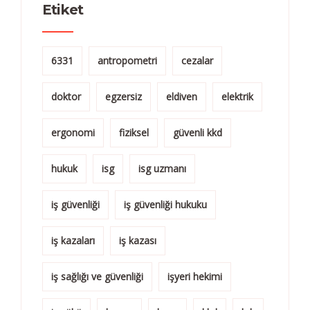
Etiket
6331
antropometri
cezalar
doktor
egzersiz
eldiven
elektrik
ergonomi
fiziksel
güvenli kkd
hukuk
isg
isg uzmanı
iş güvenliği
iş güvenliği hukuku
iş kazaları
iş kazası
iş sağlığı ve güvenliği
işyeri hekimi