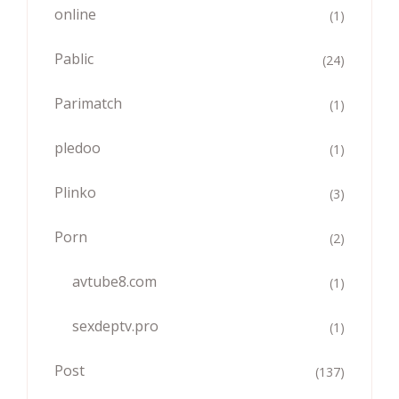
online
(1)
Pablic
(24)
Parimatch
(1)
pledoo
(1)
Plinko
(3)
Porn
(2)
avtube8.com
(1)
sexdeptv.pro
(1)
Post
(137)