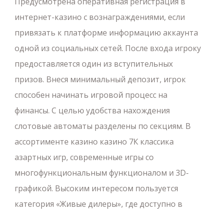
Предусмотрена оперативная регистрация в
интернет-казино с вознаграждениями, если
привязать к платформе информацию аккаунта
одной из социальных сетей. После входа игроку
предоставляется один из вступительных
призов. Внеся минимальный депозит, игрок
способен начинать игровой процесс на
финансы. С целью удобства нахождения
слотовые автоматы разделены по секциям. В
ассортименте казино казино 7К классика
азартных игр, современные игры со
многофункциональным функционалом и 3D-
графикой. Высоким интересом пользуется
категория «Живые дилеры», где доступно в