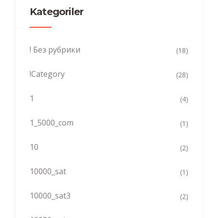
Kategoriler
! Без рубрики
(18)
!Category
(28)
1
(4)
1_5000_com
(1)
10
(2)
10000_sat
(1)
10000_sat3
(2)