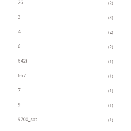
26
(2)
3
(3)
4
(2)
6
(2)
642i
(1)
667
(1)
7
(1)
9
(1)
9700_sat
(1)