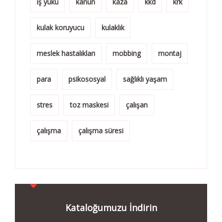
iş yükü
kanun
kaza
kkd
krk
kulak koruyucu
kulaklık
meslek hastalıkları
mobbing
montaj
para
psikososyal
sağlıklı yaşam
stres
toz maskesi
çalışan
çalışma
çalışma süresi
Kataloğumuzu İndirin