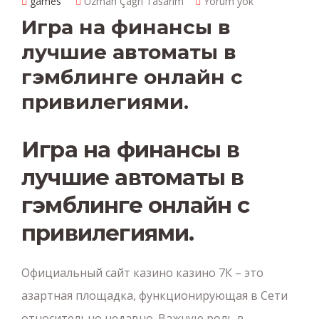
games
Uzman Çağrı Tasarım
Yorum yok
Игра на финансы в
лучшие автоматы в
гэмблинге онлайн с
привилегиями.
Игра на финансы в
лучшие автоматы в
гэмблинге онлайн с
привилегиями.
Официальный сайт казино казино 7К – это
азартная площадка, функционирующая в Сети
относительно недавно. Важную роль в