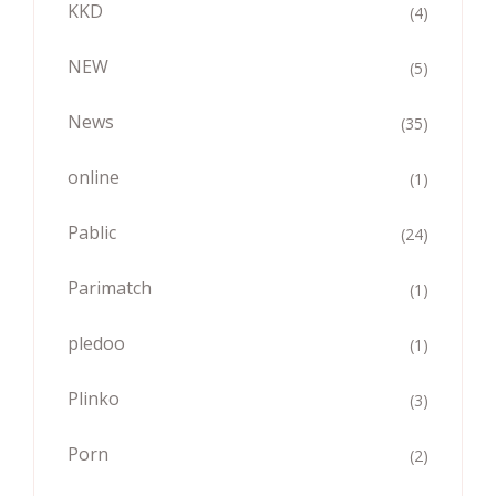
KKD
(4)
NEW
(5)
News
(35)
online
(1)
Pablic
(24)
Parimatch
(1)
pledoo
(1)
Plinko
(3)
Porn
(2)