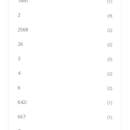
1win
(1)
2
(4)
2568
(2)
26
(2)
3
(3)
4
(2)
6
(2)
642i
(1)
667
(1)