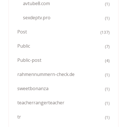
avtube8.com
(1)
sexdeptv.pro
(1)
Post
(137)
Public
(7)
Public-post
(4)
rahmennummern-check.de
(1)
sweetbonanza
(1)
teacherrangerteacher
(1)
tr
(1)