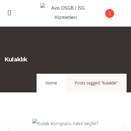
Kulaklık
Home
Posts tagged "kulaklık"