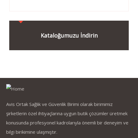
Kataloğumuzu İndirin
Avis Ortak Sağlık ve Güvenlik Birimi olarak birimimiz
şirketlerin özel ihtiyaçlarına uygun butik çözümler üretmek
konusunda profesyonel kadrolarıyla önemli bir deneyim ve
bilgi birikimine ulaşmıştır.