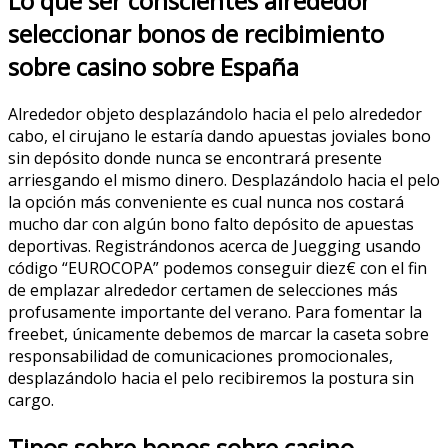
Lo que ser conscientes alrededor
seleccionar bonos de recibimiento
sobre casino sobre España
Alrededor objeto desplazándolo hacia el pelo alrededor
cabo, el cirujano le estaría dando apuestas joviales bono
sin depósito donde nunca se encontrará presente
arriesgando el mismo dinero. Desplazándolo hacia el pelo
la opción más conveniente es cual nunca nos costará
mucho dar con algún bono falto depósito de apuestas
deportivas. Registrándonos acerca de Juegging usando
código “EUROCOPA” podemos conseguir diez€ con el fin
de emplazar alrededor certamen de selecciones más
profusamente importante del verano. Para fomentar la
freebet, únicamente debemos de marcar la caseta sobre
responsabilidad de comunicaciones promocionales,
desplazándolo hacia el pelo recibiremos la postura sin
cargo.
Tipos sobre bonos sobre casino