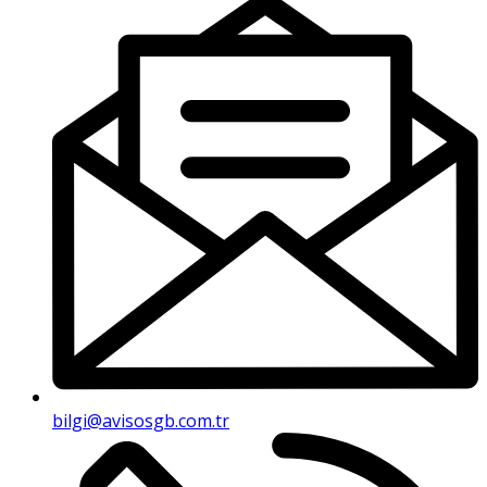
bilgi@avisosgb.com.tr