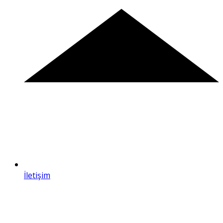
İletişim