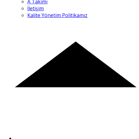
A Takımı
İletişim
Kalite Yönetim Politikamız