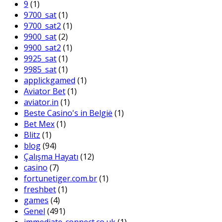
9
(1)
9700_sat
(1)
9700_sat2
(1)
9900_sat
(2)
9900_sat2
(1)
9925_sat
(1)
9985_sat
(1)
applickgamed
(1)
Aviator Bet
(1)
aviator.in
(1)
Beste Casino's in België
(1)
Bet Mex
(1)
Blitz
(1)
blog
(94)
Çalışma Hayatı
(12)
casino
(7)
fortunetiger.com.br
(1)
freshbet
(1)
games
(4)
Genel
(491)