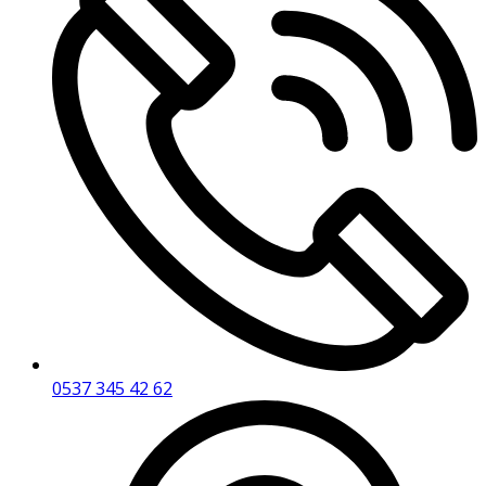
0537 345 42 62