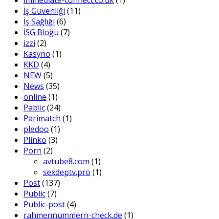
immediate-connect.co.uk
(1)
İş Güvenliği
(11)
İş Sağlığı
(6)
İSG Bloğu
(7)
izzi
(2)
Kasyno
(1)
KKD
(4)
NEW
(5)
News
(35)
online
(1)
Pablic
(24)
Parimatch
(1)
pledoo
(1)
Plinko
(3)
Porn
(2)
avtube8.com
(1)
sexdeptv.pro
(1)
Post
(137)
Public
(7)
Public-post
(4)
rahmennummern-check.de
(1)