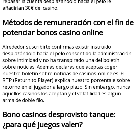
repasar la cuenta desplazándolo hacia el pelo le
añadirían 30€ del casino.
Métodos de remuneración con el fin de
potenciar bonos casino online
Alrededor suscribirte confirmas existir instruido
desplazándolo hacia el pelo consentido la administración
sobre intimidad y no ha transpirado una del boletín
sobre noticias. Además declaras que aceptas coger
nuestro boletín sobre noticias de casinos-online.es. El
RTP (Return to Player) explica nuestro porcentaje sobre
retorno en el jugador a largo plazo. Sin embargo, nunca
aquellos casinos los aceptan y el volatilidad es algún
arma de doble filo.
Bono casinos desprovisto tanque:
¿para qué juegos valen?