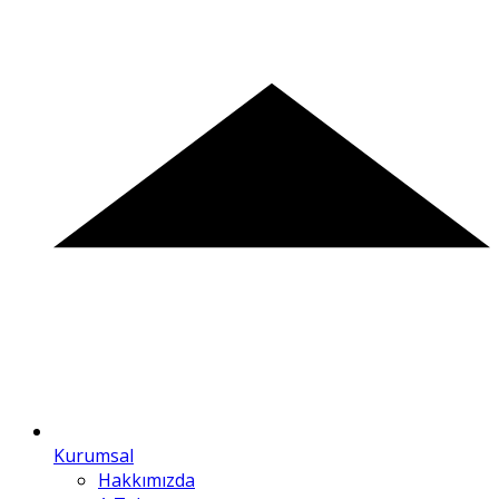
Kurumsal
Hakkımızda