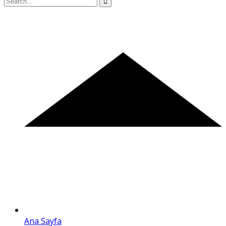
Ana Sayfa