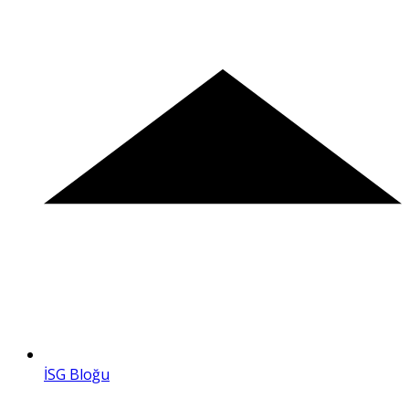
İSG Bloğu