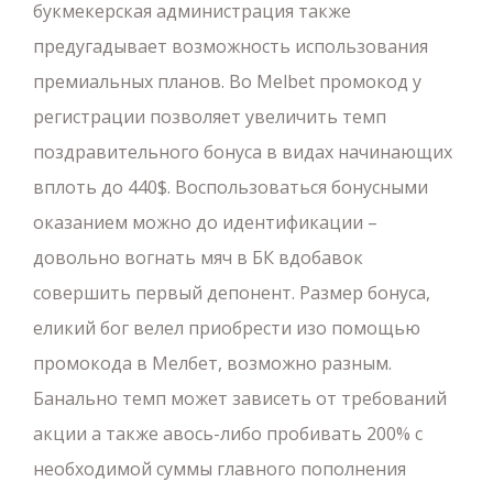
букмекерская администрация также
предугадывает возможность использования
премиальных планов. Во Melbet промокод у
регистрации позволяет увеличить темп
поздравительного бонуса в видах начинающих
вплоть до 440$. Воспользоваться бонусными
оказанием можно до идентификации –
довольно вогнать мяч в БК вдобавок
совершить первый депонент. Размер бонуса,
еликий бог велел приобрести изо помощью
промокода в Мелбет, возможно разным.
Банально темп может зависеть от требований
акции а также авось-либо пробивать 200% с
необходимой суммы главного пополнения