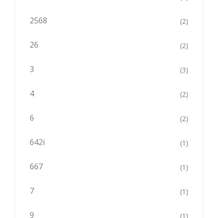
2568
(2)
26
(2)
3
(3)
4
(2)
6
(2)
642i
(1)
667
(1)
7
(1)
9
(1)