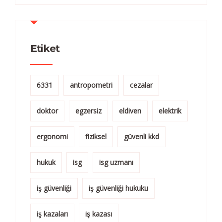
Etiket
6331
antropometri
cezalar
doktor
egzersiz
eldiven
elektrik
ergonomi
fiziksel
güvenli kkd
hukuk
isg
isg uzmanı
iş güvenliği
iş güvenliği hukuku
iş kazaları
iş kazası