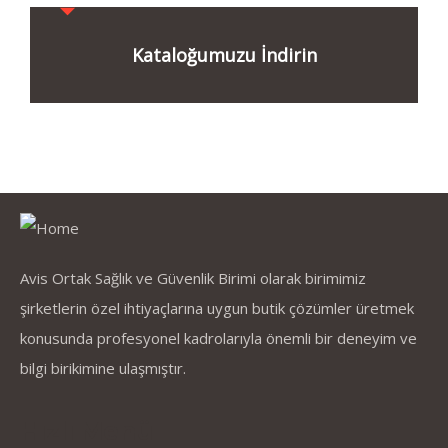
Kataloğumuzu İndirin
Avis Ortak Sağlık ve Güvenlik Birimi olarak birimimiz
şirketlerin özel ihtiyaçlarına uygun butik çözümler üretmek
konusunda profesyonel kadrolarıyla önemli bir deneyim ve
bilgi birikimine ulaşmıştır.
Hızlı Menü