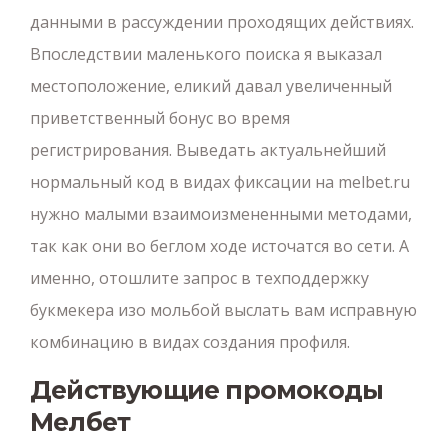
данными в рассуждении проходящих действиях.
Впоследствии маленького поиска я выказал
местоположение, еликий давал увеличенный
приветственный бонус во время
регистрирования. Выведать актуальнейший
нормальный код в видах фиксации на melbet.ru
нужно малыми взаимоизмененными методами,
так как они во беглом ходе источатся во сети. А
именно, отошлите запрос в техподдержку
букмекера изо мольбой выслать вам исправную
комбинацию в видах создания профиля.
Действующие промокоды
Мелбет