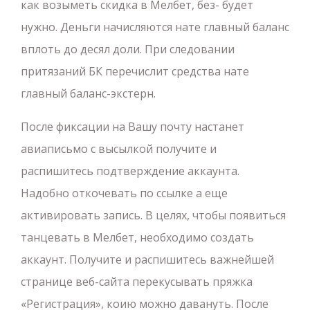
как возыметь скидка в Мелбет, без- будет
нужно. Деньги начисляются нате главный баланс
вплоть до десял доли. При следовании
притязаний БК перечислит средства нате
главный баланс-экстерн.
После фиксации на Вашу почту настанет
авиаписьмо с высылкой получите и
распишитесь подтверждение аккаунта.
Надобно откочевать по ссылке а еще
активировать запись. В целях, чтобы появиться
танцевать в Мелбет, необходимо создать
аккаунт. Получите и распишитесь важнейшей
странице веб-сайта перекусывать пряжка
«Регистрация», коию можно давануть. После