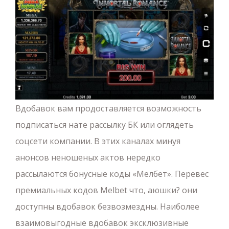
Вдобавок вам продоставляется возможность
подписаться нате рассылку БК или оглядеть
соцсети компании. В этих каналах минуя
анонсов неношеных актов нередко
рассылаются бонусные коды «Мелбет». Перевес
премиальных кодов Melbet что, аюшки? они
доступны вдобавок безвозмездны. Наиболее
взаимовыгодные вдобавок эксклюзивные