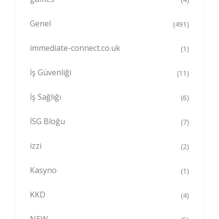
Genel
(491)
immediate-connect.co.uk
(1)
İş Güvenliği
(11)
İş Sağlığı
(6)
İSG Bloğu
(7)
izzi
(2)
Kasyno
(1)
KKD
(4)
NEW