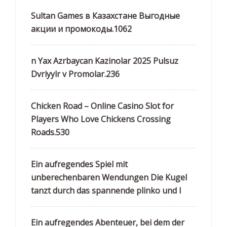
Sultan Games в Казахстане Выгодные
акции и промокоды.1062
n Yax Azrbaycan Kazinolar 2025 Pulsuz
Dvriyylr v Promolar.236
Chicken Road – Online Casino Slot for
Players Who Love Chickens Crossing
Roads.530
Ein aufregendes Spiel mit
unberechenbaren Wendungen Die Kugel
tanzt durch das spannende plinko und l
Ein aufregendes Abenteuer, bei dem der